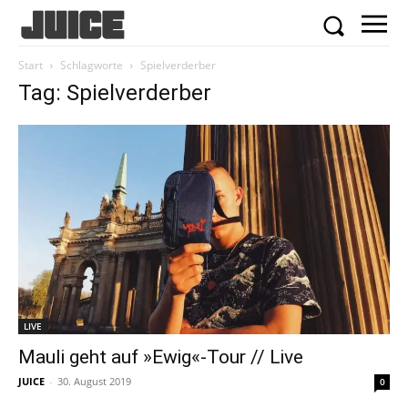
Start
Schlagworte
Spielverderber
Tag: Spielverderber
LIVE
Mauli geht auf »Ewig«-Tour // Live
JUICE
-
30. August 2019
0