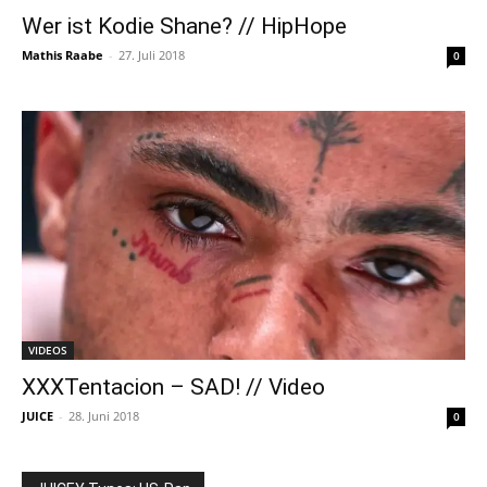
Wer ist Kodie Shane? // HipHope
Mathis Raabe
-
27. Juli 2018
0
VIDEOS
XXXTentacion – SAD! // Video
JUICE
-
28. Juni 2018
0