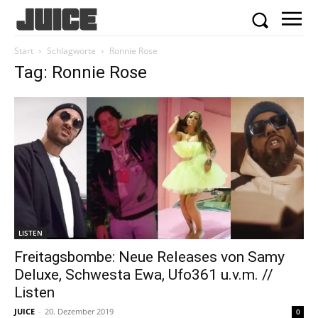
Start
Schlagworte
Ronnie Rose
Tag: Ronnie Rose
LISTEN
Freitagsbombe: Neue Releases von Samy
Deluxe, Schwesta Ewa, Ufo361 u.v.m. //
Listen
JUICE
-
20. Dezember 2019
0