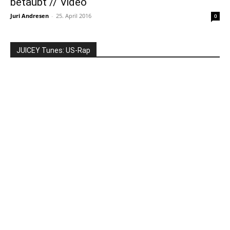
betäubt // Video
Juri Andresen
-
25. April 2016
0
JUICEY Tunes: US-Rap