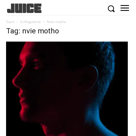
Start
Schlagworte
Nvie motho
Tag: nvie motho