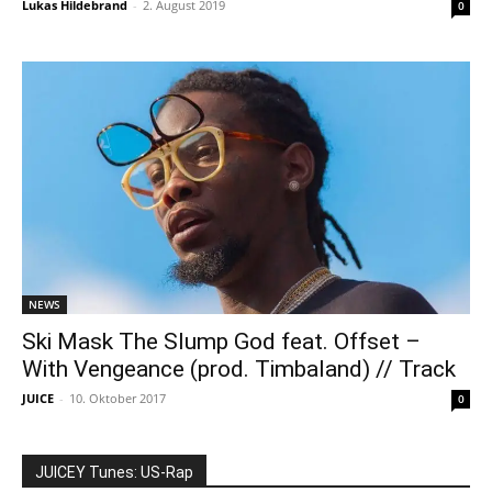
Lukas Hildebrand
-
2. August 2019
0
NEWS
Ski Mask The Slump God feat. Offset –
With Vengeance (prod. Timbaland) // Track
JUICE
-
10. Oktober 2017
0
JUICEY Tunes: US-Rap