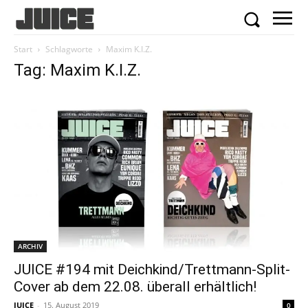
Start
Schlagworte
Maxim K.I.Z.
Tag: Maxim K.I.Z.
ARCHIV
JUICE #194 mit Deichkind/Trettmann-Split-
Cover ab dem 22.08. überall erhältlich!
JUICE
-
15. August 2019
0