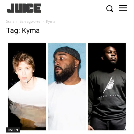
Start
Schlagworte
Kyma
Tag: Kyma
LISTEN