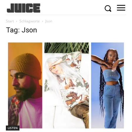
Start
Schlagworte
Json
Tag: Json
LISTEN