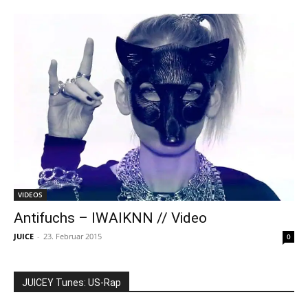
VIDEOS
Antifuchs – IWAIKNN // Video
JUICE
-
23. Februar 2015
0
JUICEY Tunes: US-Rap