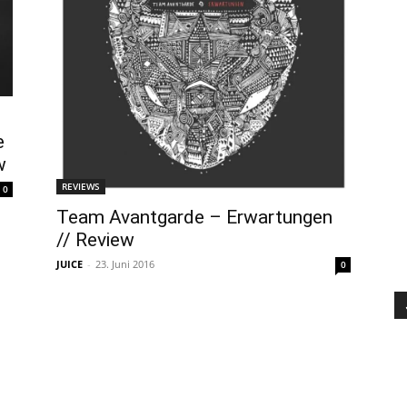
e
w
REVIEWS
0
Team Avantgarde – Erwartungen
// Review
JUICE
-
23. Juni 2016
0