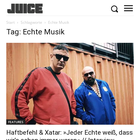
Start
Schlagworte
Echte Musik
Tag: Echte Musik
FEATURES
Haftbefehl & Xatar: »Jeder Echte weiß, dass