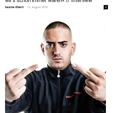
wir’s schon immer waren« // Interview
Sascha Ehlert
-
12. August 2016
0