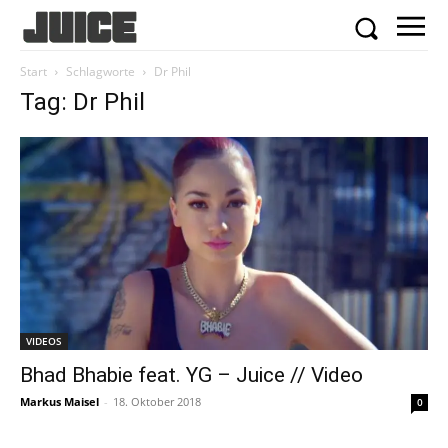
Start
Schlagworte
Dr Phil
Tag: Dr Phil
VIDEOS
Bhad Bhabie feat. YG – Juice // Video
Markus Maisel
-
18. Oktober 2018
0