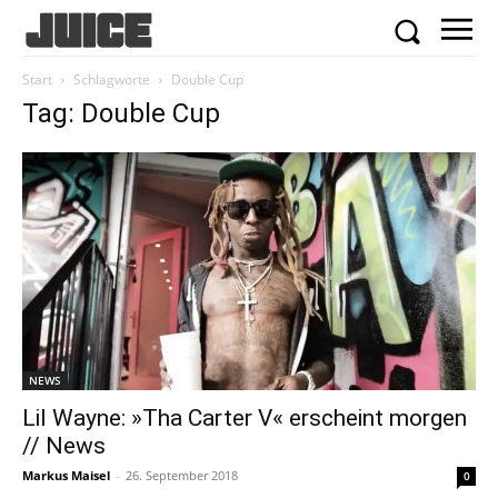
Start
Schlagworte
Double Cup
Tag: Double Cup
NEWS
Lil Wayne: »Tha Carter V« erscheint morgen
// News
Markus Maisel
-
26. September 2018
0