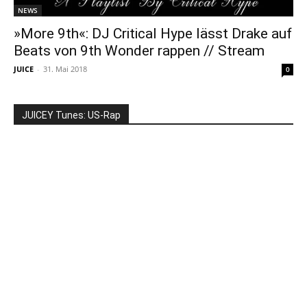
NEWS
»More 9th«: DJ Critical Hype lässt Drake auf
Beats von 9th Wonder rappen // Stream
JUICE
-
31. Mai 2018
0
JUICEY Tunes: US-Rap