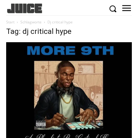
Start
Schlagworte
Dj critical hype
Tag: dj critical hype