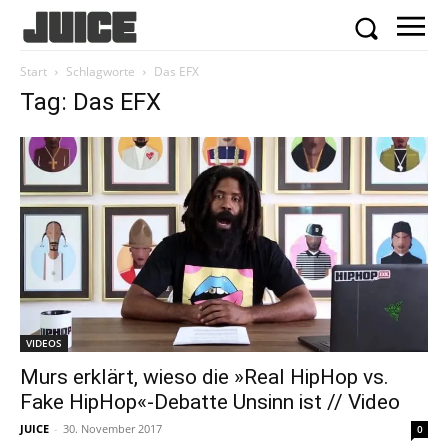
Start
Schlagworte
Das EFX
Tag: Das EFX
VIDEOS
Murs erklärt, wieso die »Real HipHop vs.
Fake HipHop«-Debatte Unsinn ist // Video
JUICE
-
30. November 2017
0