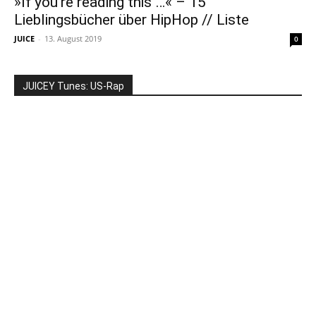
»If you’re reading this …« – 15
Lieblingsbücher über HipHop // Liste
JUICE
-
13. August 2019
0
JUICEY Tunes: US-Rap