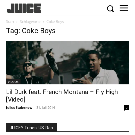
Start
Schlagworte
Coke Boys
Tag: Coke Boys
VIDEOS
Lil Durk feat. French Montana – Fly High
[Video]
Julius Stabenow
-
31. Juli 2014
0
JUICEY Tunes: US-Rap