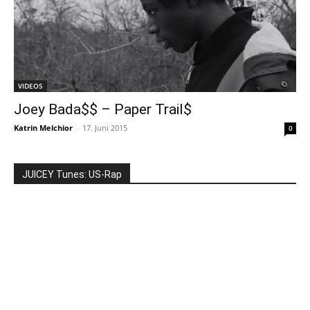
VIDEOS
Joey Bada$$ – Paper Trail$
Katrin Melchior
-
17. Juni 2015
0
JUICEY Tunes: US-Rap