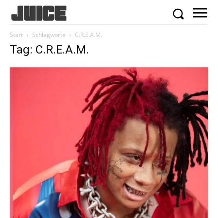
Start
Schlagworte
C.R.E.A.M.
Tag: C.R.E.A.M.