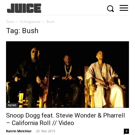
Start
Schlagworte
Bush
Tag: Bush
NEWS
Snoop Dogg feat. Stevie Wonder & Pharrell
– California Roll // Video
Katrin Melchior
-
20. Mai 2015
0