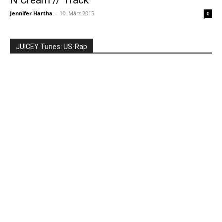
Jennifer Hartha
-
10. März 2015
0
JUICEY Tunes: US-Rap