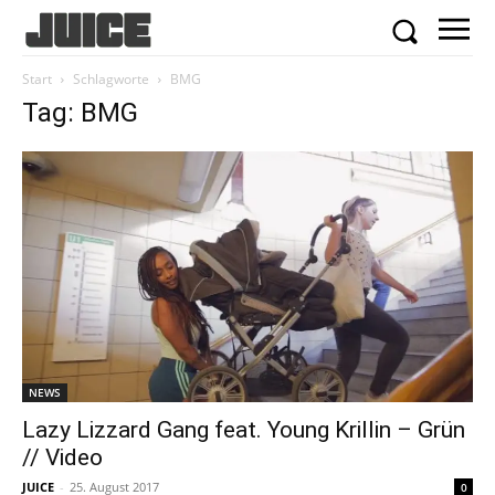
Start
Schlagworte
BMG
Tag: BMG
NEWS
Lazy Lizzard Gang feat. Young Krillin – Grün
// Video
JUICE
-
25. August 2017
0