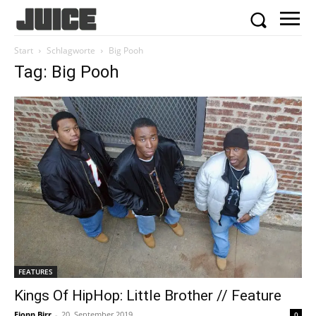
Start
Schlagworte
Big Pooh
Tag: Big Pooh
FEATURES
Kings Of HipHop: Little Brother // Feature
Fionn Birr
-
20. September 2019
0