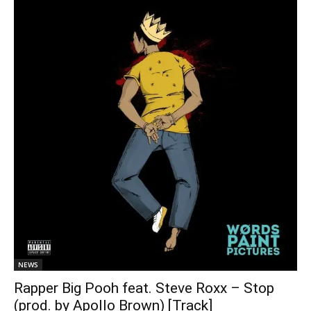
NEWS
Rapper Big Pooh feat. Steve Roxx – Stop
(prod. by Apollo Brown) [Track]