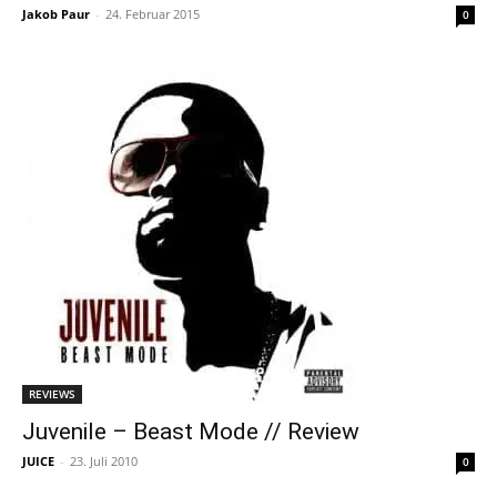
Jakob Paur
-
24. Februar 2015
0
REVIEWS
Juvenile – Beast Mode // Review
JUICE
-
23. Juli 2010
0