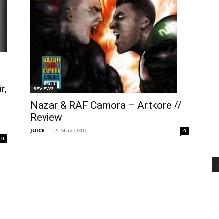
r,
REVIEWS
Nazar & RAF Camora – Artkore //
Review
JUICE
-
12. März 2010
0
0