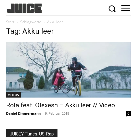
Start
Schlagworte
Akku leer
Tag: Akku leer
VIDEOS
Rola feat. Olexesh – Akku leer // Video
Daniel Zimmermann
-
9. Februar 2018
0
JUICEY Tunes: US-Rap