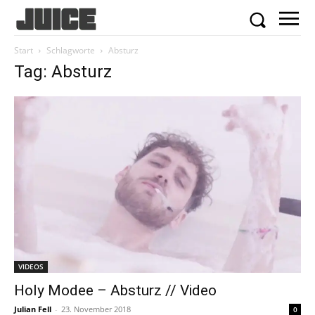
Start
Schlagworte
Absturz
Tag: Absturz
VIDEOS
Holy Modee – Absturz // Video
Julian Fell
-
23. November 2018
0