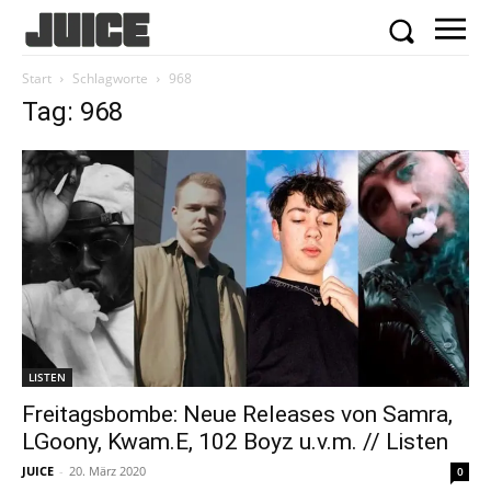
Start
Schlagworte
968
Tag: 968
LISTEN
Freitagsbombe: Neue Releases von Samra,
LGoony, Kwam.E, 102 Boyz u.v.m. // Listen
JUICE
-
20. März 2020
0