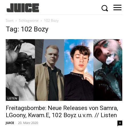
Start
Schlagworte
102 Bozy
Tag: 102 Bozy
LISTEN
Freitagsbombe: Neue Releases von Samra,
LGoony, Kwam.E, 102 Boyz u.v.m. // Listen
JUICE
-
20. März 2020
0