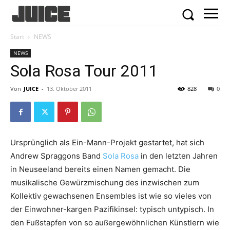
Start
NEWS
NEWS
Von
JUICE
-
13. Oktober 2011
828
0
Ursprünglich als Ein-Mann-Projekt gestartet, hat sich
Andrew Spraggons Band
Sola Rosa
in den letzten Jahren
in Neuseeland bereits einen Namen gemacht. Die
musikalische Gewürzmischung des inzwischen zum
Kollektiv gewachsenen Ensembles ist wie so vieles von
der Einwohner-kargen Pazifikinsel: typisch untypisch. In
den Fußstapfen von so außergewöhnlichen Künstlern wie