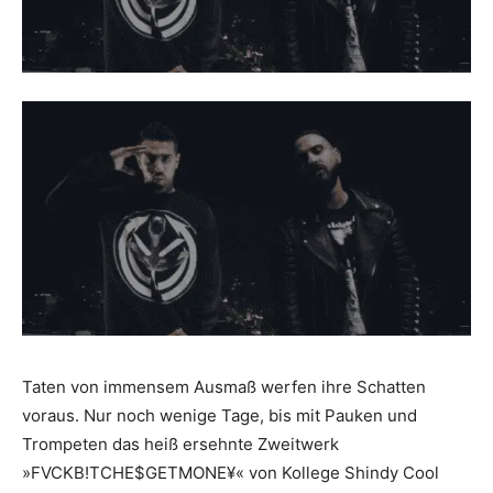
Taten von immensem Ausmaß werfen ihre Schatten
voraus. Nur noch wenige Tage, bis mit Pauken und
Trompeten das heiß ersehnte Zweitwerk
»FVCKB!TCHE$GETMONE¥« von Kollege Shindy Cool