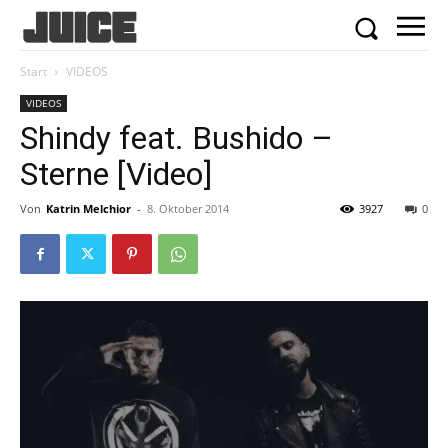
Start
VIDEOS
VIDEOS
Shindy feat. Bushido –
Sterne [Video]
Von
Katrin Melchior
-
8. Oktober 2014
3927
0