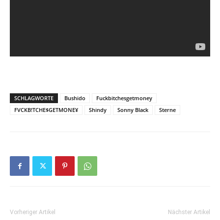
SCHLAGWORTE
Bushido
Fuckbitchesgetmoney
FVCKB!TCHE$GETMONE¥
Shindy
Sonny Black
Sterne
Vorheriger Artikel
Nächster Artikel