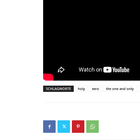
SCHLAGWORTE
holy
sero
the one and only