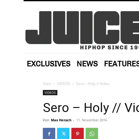
EXCLUSIVES
NEWS
FEATURE
Start
VIDEOS
Sero – Holy // Video
VIDEOS
Sero – Holy // V
Von
Max Hensch
-
11. November 2016