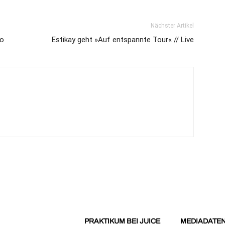
Nächster Artikel
eo
Estikay geht »Auf entspannte Tour« // Live
PRAKTIKUM BEI JUICE
MEDIADATE