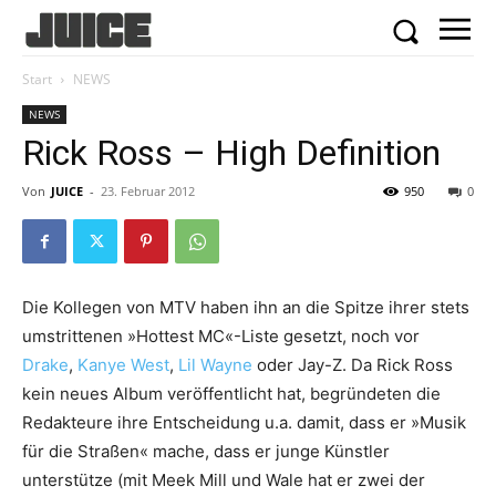
Start
NEWS
NEWS
Rick Ross – High Definition
Von
JUICE
-
23. Februar 2012
950
0
Die Kollegen von MTV haben ihn an die Spitze ihrer stets
umstrittenen »Hottest MC«-Liste gesetzt, noch vor
Drake
,
Kanye West
,
Lil Wayne
oder Jay-Z. Da Rick Ross
kein neues Album veröffentlicht hat, begründeten die
Redakteure ihre Entscheidung u.a. damit, dass er »Musik
für die Straßen« mache, dass er junge Künstler
unterstütze (mit Meek Mill und Wale hat er zwei der