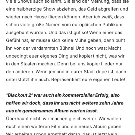
viele Shows auch so lahm. Sie sind der Meinung, dass sie
eine halbherzige Show abziehen, das Geld abgreifen und
wieder nach Hause fliegen ­können. Aber ich weiß, dass
schon viele große Namen vom europäischen Publikum
ausgebuht wurden. Und das ist gut so! Wenn einer das
Gefühl hat, er müsse sich keine Mühe geben, dann buht
ihn von der verdammten Bühne! Und noch was: Macht
unbedingt euer eigenes Ding und kopiert nicht, was wir
in den Staaten machen. Denn bei uns kopiert jeder nur
den anderen. Wenn jemand in eurer Stadt dope ist, dann
unterstützt ihn auch. Repräsentiert eure eigenen Leute!
“Blackout 2” war auch ein kommerzieller Erfolg, also
hoffen wir doch, dass ihr uns nicht ­weitere zehn Jahre
aus ein gemeinsames Album warten lasst.
Überhaupt nicht, wir machen gleich weiter. Wir wollen
euch einen weiteren Film und ein neues Album geben.
Wir arbeiten schon ernsthaft daran, das ist jetzt kein