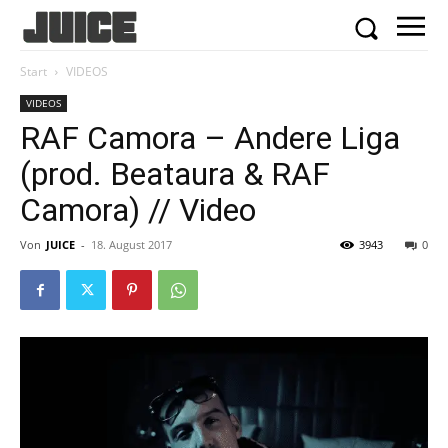
Start
VIDEOS
VIDEOS
RAF Camora – Andere Liga
(prod. Beataura & RAF
Camora) // Video
Von
JUICE
-
18. August 2017
3943
0