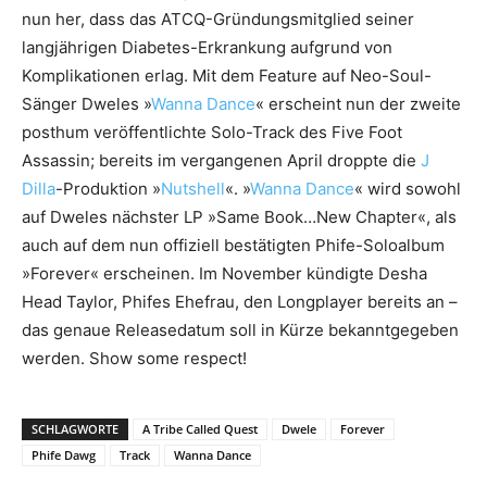
nun her, dass das ATCQ-Gründungsmitglied seiner
langjährigen Diabetes-Erkrankung aufgrund von
Komplikationen erlag. Mit dem Feature auf Neo-Soul-
Sänger Dweles »
Wanna Dance
« erscheint nun der zweite
posthum veröffentlichte Solo-Track des Five Foot
Assassin; bereits im vergangenen April droppte die
J
Dilla
-Produktion »
Nutshell
«. »
Wanna Dance
« wird sowohl
auf Dweles nächster LP »Same Book…New Chapter«, als
auch auf dem nun offiziell bestätigten Phife-Soloalbum
»Forever« erscheinen. Im November kündigte Desha
Head Taylor, Phifes Ehefrau, den Longplayer bereits an –
das genaue Releasedatum soll in Kürze bekanntgegeben
werden. Show some respect!
SCHLAGWORTE
A Tribe Called Quest
Dwele
Forever
Phife Dawg
Track
Wanna Dance