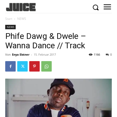
Start
NEWS
NEWS
Phife Dawg & Dwele –
Wanna Dance // Track
Von
Enya Elstner
-
15. Februar 2017
1166
0