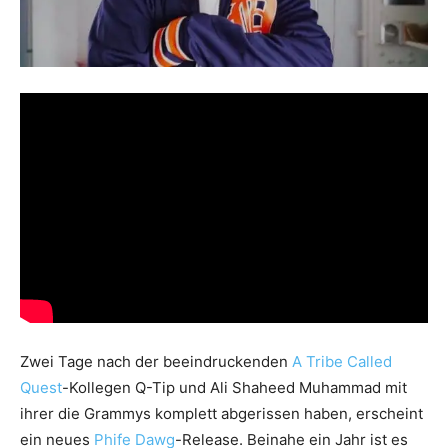
Zwei Tage nach der beeindruckenden
A Tribe Called
Quest
-Kollegen Q-Tip und Ali Shaheed Muhammad mit
ihrer die Grammys komplett abgerissen haben, erscheint
ein neues
Phife Dawg
-Release. Beinahe ein Jahr ist es