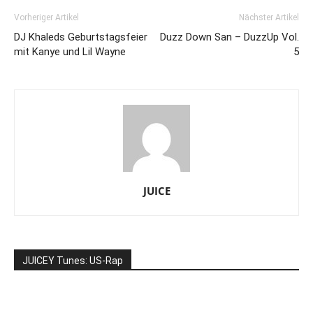
Vorheriger Artikel
Nächster Artikel
DJ Khaleds Geburtstagsfeier
Duzz Down San – DuzzUp Vol.
mit Kanye und Lil Wayne
5
JUICE
JUICEY Tunes: US-Rap