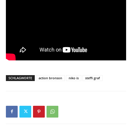
SCHLAGWORTE
action bronson
niko is
steffi graf