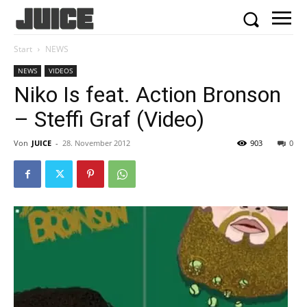
Start
NEWS
NEWS
VIDEOS
Niko Is feat. Action Bronson
– Steffi Graf (Video)
Von
JUICE
-
28. November 2012
903
0