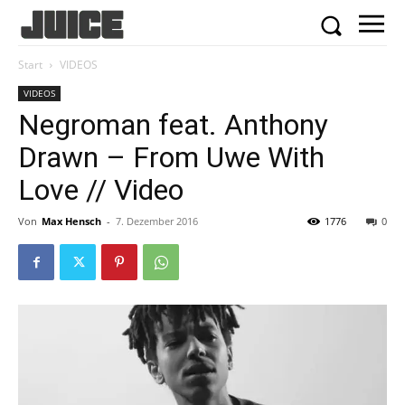
Start
VIDEOS
VIDEOS
Negroman feat. Anthony
Drawn – From Uwe With
Love // Video
Von
Max Hensch
-
7. Dezember 2016
1776
0