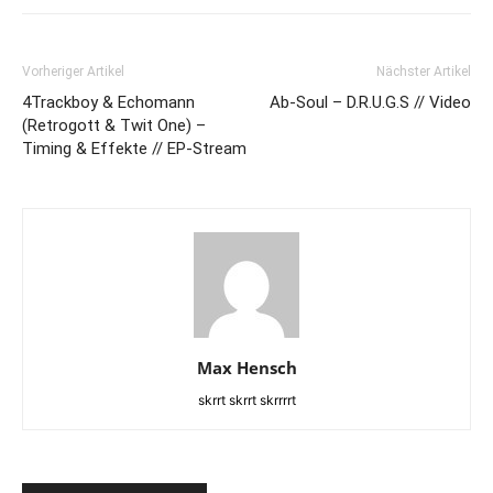
Vorheriger Artikel
Nächster Artikel
4Trackboy & Echomann
Ab-Soul – D.R.U.G.S // Video
(Retrogott & Twit One) –
Timing & Effekte // EP-Stream
Max Hensch
skrrt skrrt skrrrrt