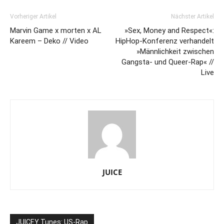
Vorheriger Artikel
Nächster Artikel
Marvin Game x morten x AL
»Sex, Money and Respect«:
Kareem – Deko // Video
HipHop-Konferenz verhandelt
»Männlichkeit zwischen
Gangsta- und Queer-Rap« //
Live
JUICE
JUICEY Tunes: US-Rap