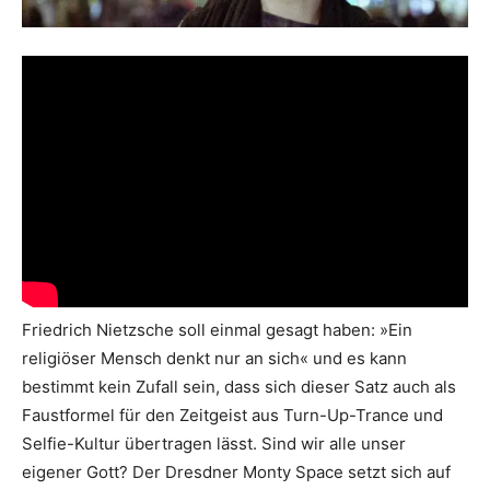
Friedrich Nietzsche soll einmal gesagt haben: »Ein
religiöser Mensch denkt nur an sich« und es kann
bestimmt kein Zufall sein, dass sich dieser Satz auch als
Faustformel für den Zeitgeist aus Turn-Up-Trance und
Selfie-Kultur übertragen lässt. Sind wir alle unser
eigener Gott? Der Dresdner Monty Space setzt sich auf