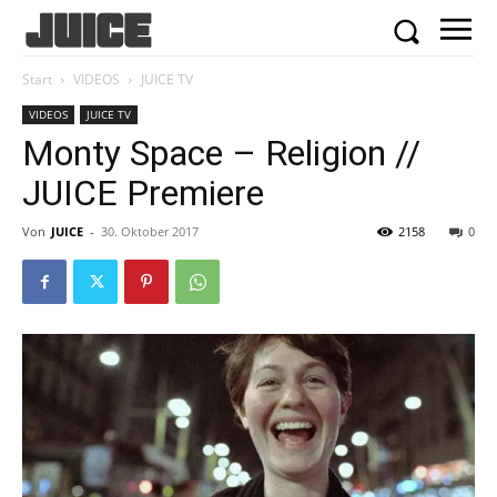
Start
VIDEOS
JUICE TV
VIDEOS
JUICE TV
Monty Space – Religion //
JUICE Premiere
Von
JUICE
-
30. Oktober 2017
2158
0