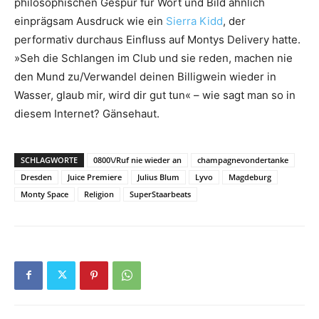
philosophischen Gespür für Wort und Bild ähnlich
einprägsam Ausdruck wie ein
Sierra Kidd
, der
performativ durchaus Einfluss auf Montys Delivery hatte.
»Seh die Schlangen im Club und sie reden, machen nie
den Mund zu/Verwandel deinen Billigwein wieder in
Wasser, glaub mir, wird dir gut tun« – wie sagt man so in
diesem Internet? Gänsehaut.
SCHLAGWORTE
0800\/Ruf nie wieder an
champagnevondertanke
Dresden
Juice Premiere
Julius Blum
Lyvo
Magdeburg
Monty Space
Religion
SuperStaarbeats