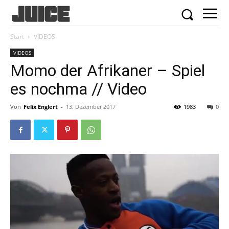
Start
VIDEOS
VIDEOS
Momo der Afrikaner – Spiel
es nochma // Video
Von
Felix Englert
-
13. Dezember 2017
1983
0