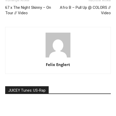
Vorheriger Artikel
Nächster Artikel
67 x The Night Skinny – On
Afro B – Pull Up @ COLORS //
Tour // Video
Video
Felix Englert
JUICEY Tunes: US-Rap