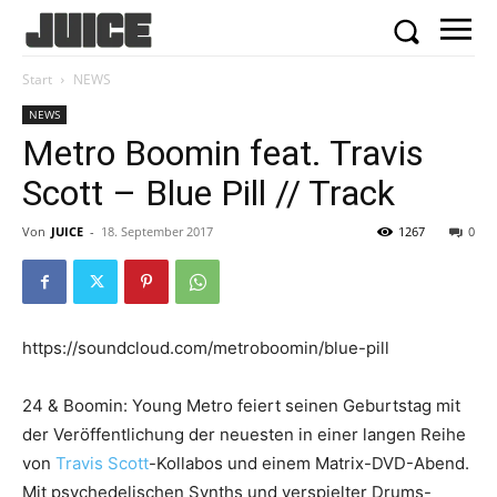
Start
NEWS
NEWS
Metro Boomin feat. Travis
Scott – Blue Pill // Track
Von
JUICE
-
18. September 2017
1267
0
https://soundcloud.com/metroboomin/blue-pill
24 & Boomin: Young Metro feiert seinen Geburtstag mit
der Veröffentlichung der neuesten in einer langen Reihe
von
Travis Scott
-Kollabos und einem Matrix-DVD-Abend.
Mit psychedelischen Synths und verspielter Drums-