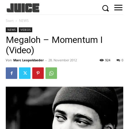
Start
NEWS
NEWS
VIDEOS
Megaloh – Momentum I
(Video)
Von
Marc Leopoldseder
-
28. November 2012
924
0