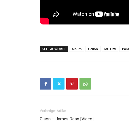
SCHLAGWORTE
Album
Geilon
MC Fitti
Para
Vorheriger Artikel
Olson – James Dean [Video]