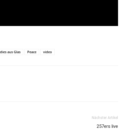
dies aus Glas
Peace
video
Nächster Artikel
257ers live