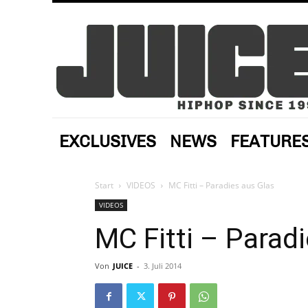
EXCLUSIVES
NEWS
FEATURE
Start
VIDEOS
MC Fitti – Paradies aus Glas
VIDEOS
MC Fitti – Paradi
Von
JUICE
-
3. Juli 2014