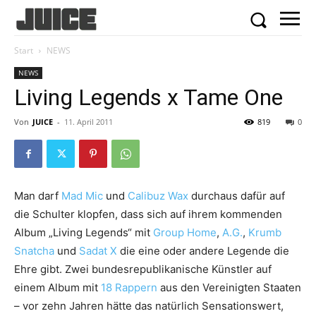
Start
NEWS
NEWS
Living Legends x Tame One
Von
JUICE
-
11. April 2011
819
0
Man darf
Mad Mic
und
Calibuz Wax
durchaus dafür auf
die Schulter klopfen, dass sich auf ihrem kommenden
Album „Living Legends“ mit
Group Home
,
A.G.
,
Krumb
Snatcha
und
Sadat X
die eine oder andere Legende die
Ehre gibt. Zwei bundesrepublikanische Künstler auf
einem Album mit
18 Rappern
aus den Vereinigten Staaten
– vor zehn Jahren hätte das natürlich Sensationswert,