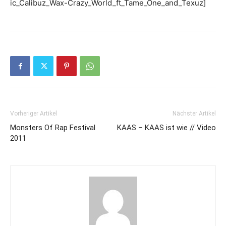
ic_Calibuz_Wax-Crazy_World_ft_Tame_One_and_Texuz]
Vorheriger Artikel
Nächster Artikel
Monsters Of Rap Festival
KAAS – KAAS ist wie // Video
2011