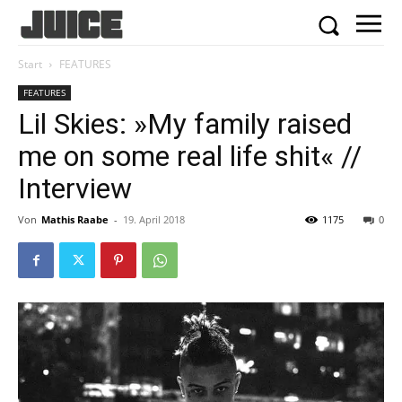
Start
FEATURES
FEATURES
Lil Skies: »My family raised
me on some real life shit« //
Interview
Von
Mathis Raabe
-
19. April 2018
1175
0