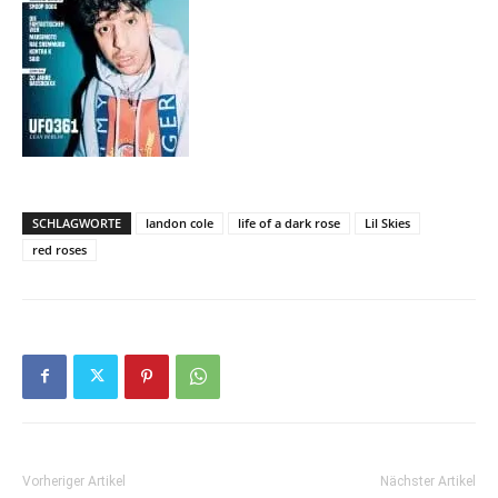
SCHLAGWORTE
landon cole
life of a dark rose
Lil Skies
red roses
Vorheriger Artikel
Nächster Artikel