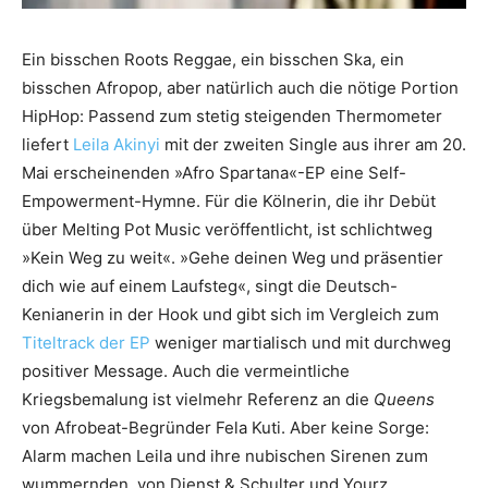
Ein bisschen Roots Reggae, ein bisschen Ska, ein
bisschen Afropop, aber natürlich auch die nötige Portion
HipHop: Passend zum stetig steigenden Thermometer
liefert
Leila Akinyi
mit der zweiten Single aus ihrer am 20.
Mai erscheinenden »Afro Spartana«-EP eine Self-
Empowerment-Hymne. Für die Kölnerin, die ihr Debüt
über Melting Pot Music veröffentlicht, ist schlichtweg
»Kein Weg zu weit«. »Gehe deinen Weg und präsentier
dich wie auf einem Laufsteg«, singt die Deutsch-
Kenianerin in der Hook und gibt sich im Vergleich zum
Titeltrack der EP
weniger martialisch und mit durchweg
positiver Message. Auch die vermeintliche
Kriegsbemalung ist vielmehr Referenz an die
Queens
von Afrobeat-Begründer Fela Kuti. Aber keine Sorge:
Alarm machen Leila und ihre nubischen Sirenen zum
wummernden, von Dienst & Schulter und Yourz