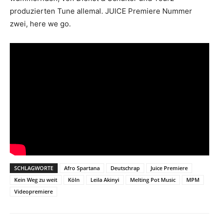
produzierten Tune allemal. JUICE Premiere Nummer
zwei, here we go.
SCHLAGWORTE
Afro Spartana
Deutschrap
Juice Premiere
Kein Weg zu weit
Köln
Leila Akinyi
Melting Pot Music
MPM
Videopremiere