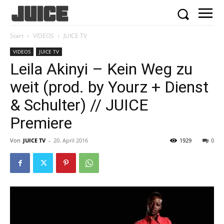
Start
VIDEOS
JUICE TV
VIDEOS
JUICE TV
Leila Akinyi – Kein Weg zu
weit (prod. by Yourz + Dienst
& Schulter) // JUICE
Premiere
Von
JUICE TV
-
20. April 2016
1929
0