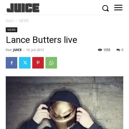
Start
NEWS
NEWS
Lance Butters live
Von
JUICE
-
16. Juli 2013
1555
0