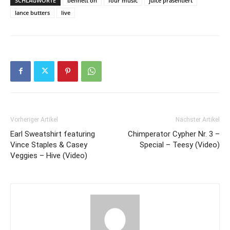
SCHLAGWORTE
bennett on
four music
juice präsentiert
lance butters
live
Vorheriger Artikel
Nächster Artikel
Earl Sweatshirt featuring
Chimperator Cypher Nr. 3 –
Vince Staples & Casey
Special – Teesy (Video)
Veggies – Hive (Video)