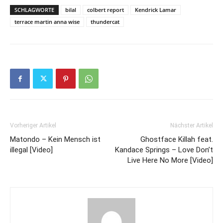
SCHLAGWORTE
bilal
colbert report
Kendrick Lamar
terrace martin anna wise
thundercat
Vorheriger Artikel
Nächster Artikel
Matondo – Kein Mensch ist
Ghostface Killah feat.
illegal [Video]
Kandace Springs – Love Don’t
Live Here No More [Video]