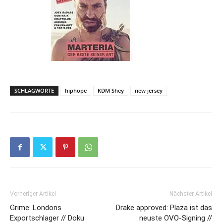
SCHLAGWORTE
hiphope
KDM Shey
new jersey
Vorheriger Artikel
Nächster Artikel
Grime: Londons
Drake approved: Plaza ist das
Exportschlager // Doku
neuste OVO-Signing //