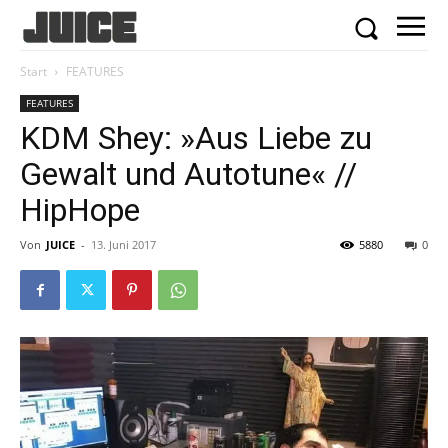
Start
FEATURES
FEATURES
KDM Shey: »Aus Liebe zu
Gewalt und Autotune« //
HipHope
Von
JUICE
-
13. Juni 2017
5880
0