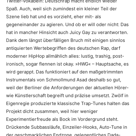
Twitter-­Vokabeln: Deutschrap macht endlich wieder
Spaß. Auch, weil sich zumindest ein kleiner Teil der
Szene lieb hat und es vorzieht, eher mit- als
gegeneinander zu agieren. Und ob er will oder nicht: Das
hat in mancher Hinsicht auch Juicy Gay zu verantworten.
Dank dem längst überfälligen Bruch mit einigen sinnlos
antiquierten Wertebegriffen des deutschen Rap, darf
moderner HipHop allmählich alles: lustig, trashig, post-
ironisch, sogar flennen ist okay. »HWG« – Hauptsache, es
wird gerappt. Das funktioniert auf den maßgetrimmten
Instrumentals von Schmollmund Asad deshalb so gut,
weil der Berliner die Anforderungen der aktuellen Hörer-
wie Künstlerschaft begreift und präzise umsetzt. Zwölf in
Eigenregie produzierte klassische Trap-Tunes halten das
Projekt dicht zusammen, weil hier weniger
Experimentierfreude als Bock im Vordergrund steht.
Drückende Subbassläufe, Einzeiler-Hooks, Auto-Tune in
der geschmacklichen Endzone, gelegentliches Dada-