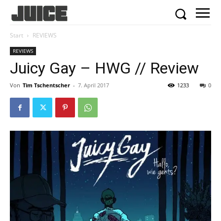
Start
REVIEWS
REVIEWS
Juicy Gay – HWG // Review
Von
Tim Tschentscher
-
7. April 2017
1233
0