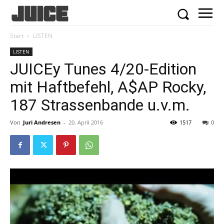
Start
LISTEN
LISTEN
JUICEy Tunes 4/20-Edition
mit Haftbefehl, A$AP Rocky,
187 Strassenbande u.v.m.
Von
Juri Andresen
-
20. April 2016
1517
0