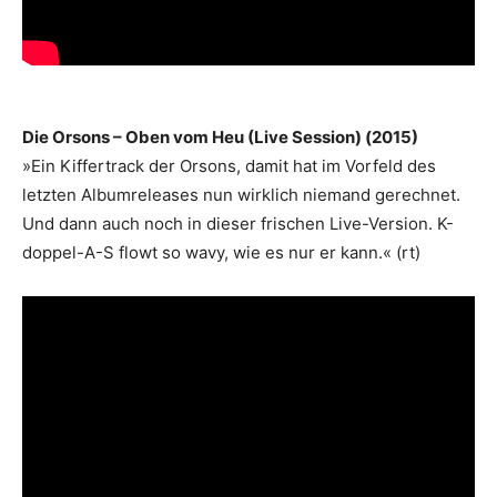
Die Orsons – Oben vom Heu (Live Session) (2015)
»Ein Kiffertrack der Orsons, damit hat im Vorfeld des
letzten Albumreleases nun wirklich niemand gerechnet.
Und dann auch noch in dieser frischen Live-Version. K-
doppel-A-S flowt so wavy, wie es nur er kann.« (rt)