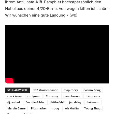
ihrem Anti-Insta-Kiff-Pamphlet höchstpersönlich den
Nebel aus deiner 4/20-Birne. Von wegen kiffen ist schön.
Wir wünschen eine gute Landung.« (wb)
SCHLAGWORTE
187 strassenbande
asap rocky
Cosmo Gang
crack ignaz
curlyman
Currensy
dann brown
die orsons
dj rashad
Freddie Gibbs
Haftbefehl
jan delay
Lakmann
Marvin Game
Plusmacher
rooq
wiz khalifa
Young Thug